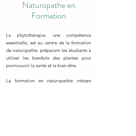
Naturopathe en
Formation
La phytothérapie, une compétence
essentielle, est au centre de la formation
de naturopathe, préparant les étudiants à
utiliser les bienfaits des plantes pour
promouvoir la santé et le bien-être.
La formation en naturopathie intègre
profondément la phytothérapie, offrant
aux futurs praticiens une compréhension
approfondie des propriétés curatives des
plantes médicinales. Les étudiants
apprennent à identifier, sélectionner et
formuler des remèdes à base de plantes
pour traiter diverses conditions de santé.