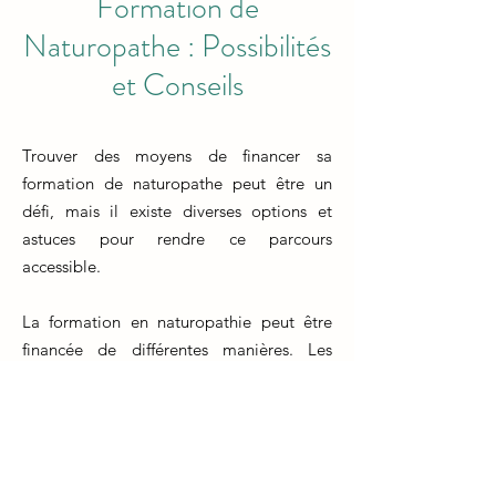
Formation de
Naturopathe : Possibilités
et Conseils
Trouver des moyens de financer sa
formation de naturopathe peut être un
défi, mais il existe diverses options et
astuces pour rendre ce parcours
accessible.
La formation en naturopathie peut être
financée de différentes manières. Les
étudiants peuvent explorer des prêts
étudiants, des bourses, des subventions et
des programmes de paiement échelonné
proposés par les écoles et les institutions.
Certains organismes professionnels offrent