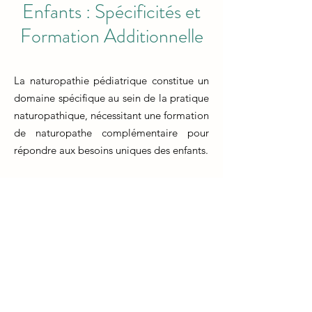
Enfants : Spécificités et
Formation Additionnelle
La naturopathie pédiatrique constitue un
domaine spécifique au sein de la pratique
naturopathique, nécessitant une formation
de naturopathe complémentaire pour
répondre aux besoins uniques des enfants.
La formation en naturopathie initiale
prépare les futurs praticiens aux concepts
fondamentaux de la santé naturelle.
Cependant, la naturopathie pédiatrique
exige une formation complémentaire qui
se concentre sur les besoins de croissance,
les maladies infantiles courantes, les
traitements adaptés et les approches de