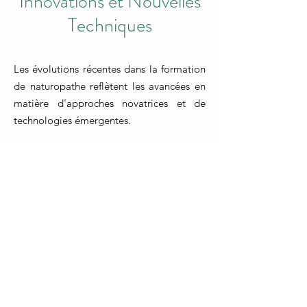
Innovations et Nouvelles
Techniques
Les évolutions récentes dans la formation
de naturopathe reflètent les avancées en
matière d'approches novatrices et de
technologies émergentes.
La formation en naturopathie s'adapte
aux dernières tendances en intégrant de
nouvelles approches thérapeutiques, des
techniques de diagnostic avancées et des
technologies modernes. Les étudiants
apprennent à utiliser des outils tels que la
télémédecine, les applications de suivi de
la santé et les bases de données en ligne
pour optimiser leurs pratiques.