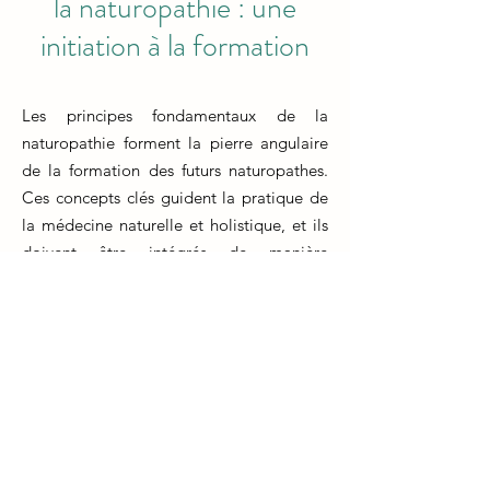
la naturopathie : une
initiation à la formation
Les principes fondamentaux de la
naturopathie forment la pierre angulaire
de la formation des futurs naturopathes.
Ces concepts clés guident la pratique de
la médecine naturelle et holistique, et ils
doivent être intégrés de manière
approfondie dans le programme de
formation naturopathe. En répétant les
mots formation naturopathe, il est
souligné que ces principes doivent être
enseignés de manière répétée et
approfondie pour préparer les étudiants à
une pratique efficace. L'importance de la
formation en naturopathie réside dans la