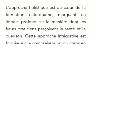
L'approche holistique est au cœur de la
formation naturopathe, marquant un
impact profond sur la manière dont les
futurs praticiens perçoivent la santé et la
guérison. Cette approche intégrative est
fondée sur la compréhension du corps en
tant que système complexe interconnecté,
où chaque aspect physique, émotionnel et
spirituel joue un rôle essentiel. La
formation naturopathe se concentre sur
l'apprentissage de cette perspective
globale, répétant et soulignant
l'importance de considérer l'individu dans
sa totalité. Les étudiants sont guidés pour
comprendre les interactions entre les
différents aspects de la santé et comment
ces interactions influencent le bien-être