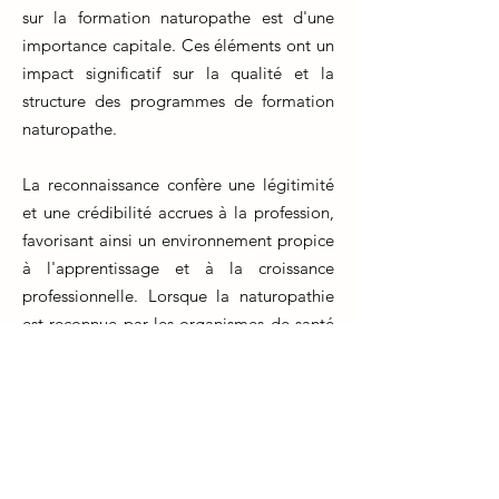
sur la formation naturopathe est d'une
importance capitale. Ces éléments ont un
impact significatif sur la qualité et la
structure des programmes de formation
naturopathe.
La reconnaissance confère une légitimité
et une crédibilité accrues à la profession,
favorisant ainsi un environnement propice
à l'apprentissage et à la croissance
professionnelle. Lorsque la naturopathie
est reconnue par les organismes de santé
et les autorités compétentes, les étudiants
peuvent bénéficier d'une formation de
haute qualité, fondée sur des normes
professionnelles rigoureuses.
La réglementation assure également la