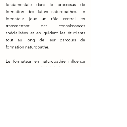
fondamentale dans le processus de
formation des futurs naturopathes. Le
formateur joue un rôle central en
transmettant des connaissances
spécialisées et en guidant les étudiants
tout au long de leur parcours de
formation naturopathe.
Le formateur en naturopathie influence
directement la qualité de la formation, car
il partage son expertise pratique et
théorique avec les apprenants. Les
étudiants bénéficient d'une orientation
personnalisée, d'un mentorat et de
conseils pour perfectionner leurs
compétences en tant que futurs praticiens
naturopathes. De plus, les interactions
entre les formateurs et les étudiants