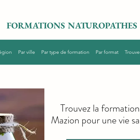
FORMATIONS NATUROPATHES
région
Par ville
Par type de formation
Par format
Trouve
Trouvez la formatio
Mazion pour une vie sai