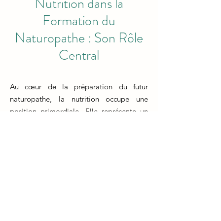
Nutrition dans la
Formation du
Naturopathe : Son Rôle
Central
Au cœur de la préparation du futur
naturopathe, la nutrition occupe une
position primordiale. Elle représente un
élément clé au sein de la formation,
contribuant à forger des naturopathes
compétents et bien informés. Les
étudiants qui se lancent dans cette voie
peuvent s'attendre à une exploration
approfondie de la nutrition en tant que
pierre angulaire de la pratique
naturopathique. De la compréhension des