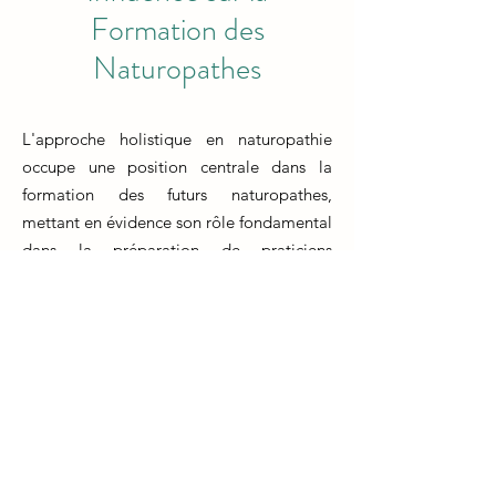
Formation des
Naturopathes
L'approche holistique en naturopathie
occupe une position centrale dans la
formation des futurs naturopathes,
mettant en évidence son rôle fondamental
dans la préparation de praticiens
complets et équilibrés. Les apprenants qui
s'engagent dans cette trajectoire
éducative explorent comment cette
approche, axée sur l'individu dans sa
totalité, guide leur formation. La
formation naturopathe dépasse la simple
accumulation de connaissances
techniques, en insistant sur l'intégration