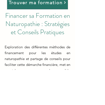
Trouver ma formation
Financer sa Formation en
Naturopathie : Stratégies
et Conseils Pratiques
Exploration des différentes méthodes de
financement pour les études en
naturopathie et partage de conseils pour
faciliter cette démarche financière, met en
avant les moyens pour rendre accessible
la formation naturopathe. Les futurs
naturopathes découvrent diverses options
pour couvrir les coûts de leur formation,
notamment les prêts étudiants, les
bourses, les plans de paiement échelonné