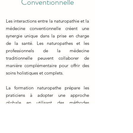
Conventionnelle
Les interactions entre la naturopathie et la
médecine conventionnelle créent une
synergie unique dans la prise en charge
de la santé. Les naturopathes et les
professionnels de la médecine
traditionnelle peuvent collaborer de
manière complémentaire pour offrir des
soins holistiques et complets.
La formation naturopathe prépare les
praticiens à adopter une approche
globale en utilisant des méthodes
naturelles et préventives. Cependant, il
est essentiel de reconnaître les limites de
chaque domaine. La médecine
conventionnelle excelle dans les situations