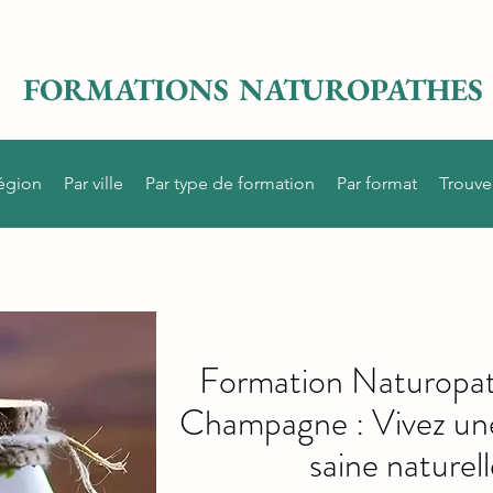
FORMATIONS NATUROPATHES
région
Par ville
Par type de formation
Par format
Trouve
Formation Naturopat
Champagne : Vivez une 
saine naturel