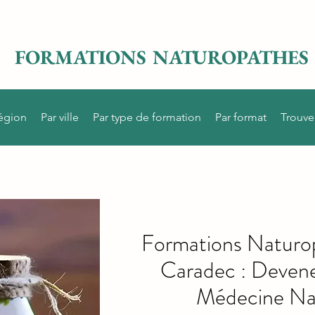
FORMATIONS NATUROPATHES
région
Par ville
Par type de formation
Par format
Trouve
Formations Naturop
Caradec : Devene
Médecine Nat