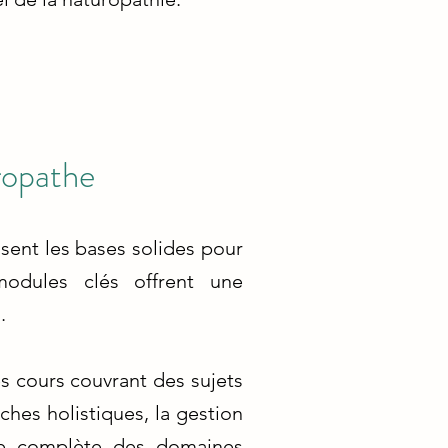
ropathe
ent les bases solides pour
odules clés offrent une
.
s cours couvrant des sujets
oches holistiques, la gestion
le complète des domaines