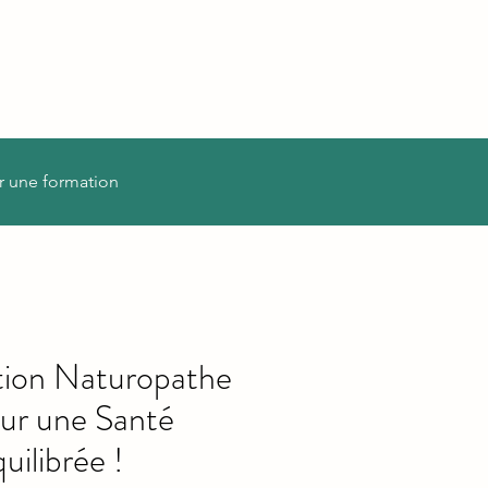
r une formation
ion Naturopathe
ur une Santé
uilibrée !