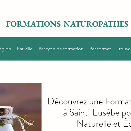
FORMATIONS NATUROPATHES
région
Par ville
Par type de formation
Par format
Trouve
Découvrez une Format
à Saint-Eusèbe po
Naturelle et Éq