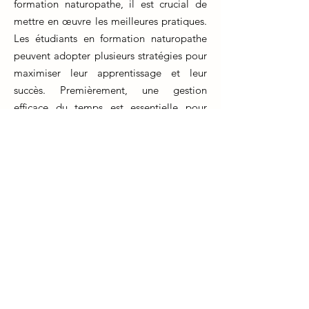
formation naturopathe, il est crucial de
mettre en œuvre les meilleures pratiques.
Les étudiants en formation naturopathe
peuvent adopter plusieurs stratégies pour
maximiser leur apprentissage et leur
succès. Premièrement, une gestion
efficace du temps est essentielle pour
équilibrer les études, les travaux pratiques
et les engagements personnels.
Deuxièmement, l'engagement actif en
classe et la participation aux discussions
peuvent approfondir la compréhension
des sujets. Troisièmement, l'utilisation de
ressources complémentaires telles que
des livres, des articles et des webinaires
peut enrichir vos connaissances. Enfin, la
collaboration avec vos pairs et
l'établissement de relations avec les