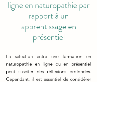
ligne en naturopathie par
rapport à un
apprentissage en
présentiel
La sélection entre une formation en
naturopathie en ligne ou en présentiel
peut susciter des réflexions profondes.
Cependant, il est essentiel de considérer
les avantages inhérents à chaque option.
Opter pour une formation en ligne offre
une flexibilité temporelle précieuse. Les
apprenants peuvent suivre les cours selon
leur propre emploi du temps, évitant ainsi
les contraintes de déplacement et les
horaires fixes. Cette modalité permet