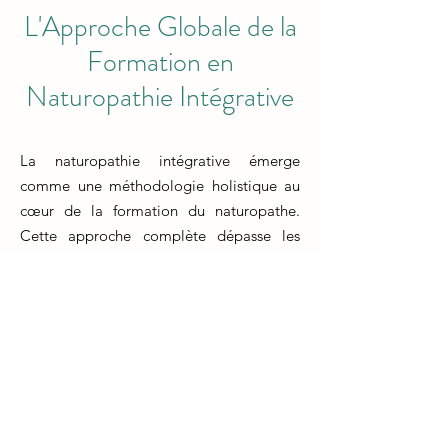
L'Approche Globale de la
Formation en
Naturopathie Intégrative
La naturopathie intégrative émerge
comme une méthodologie holistique au
cœur de la formation du naturopathe.
Cette approche complète dépasse les
limites de la médecine conventionnelle et
encourage l'exploration de multiples
disciplines. La répétition des mots
formation naturopathe met en évidence
l'importance cruciale de cet
apprentissage spécialisé. En combinant
les principes de la médecine naturelle
avec les avancées scientifiques, la