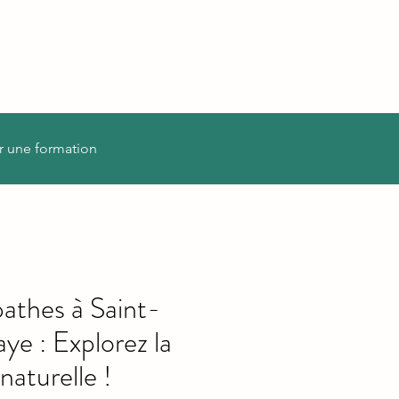
r une formation
athes à Saint-
e : Explorez la
naturelle !