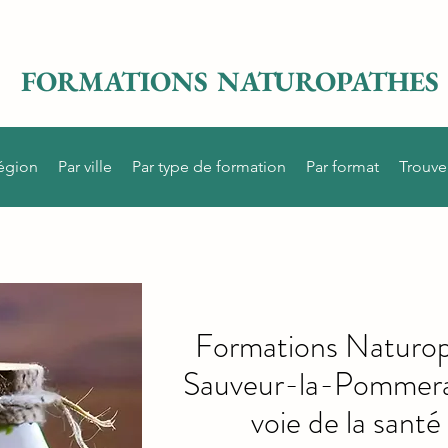
FORMATIONS NATUROPATHES
région
Par ville
Par type de formation
Par format
Trouve
Formations Naturop
Sauveur-la-Pommeray
voie de la santé 