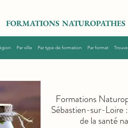
FORMATIONS NATUROPATHES
région
Par ville
Par type de formation
Par format
Trouve
Formations Naturop
Sébastien-sur-Loire :
de la santé na