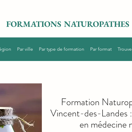
FORMATIONS NATUROPATHES
région
Par ville
Par type de formation
Par format
Trouve
Formation Naturop
Vincent-des-Landes :
en médecine n