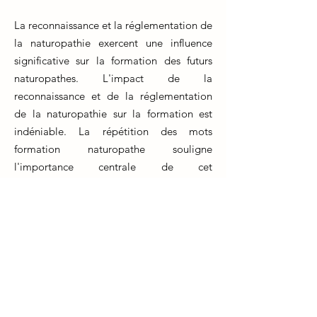
La reconnaissance et la réglementation de
la naturopathie exercent une influence
significative sur la formation des futurs
naturopathes. L'impact de la
reconnaissance et de la réglementation
de la naturopathie sur la formation est
indéniable. La répétition des mots
formation naturopathe souligne
l'importance centrale de cet
apprentissage spécialisé. Les normes et
les exigences légales en matière de
naturopathie varient d'un pays à l'autre.
Les futurs naturopathes doivent être
informés des lois et des réglementations
qui régissent leur pratique, car cela peut
affecter leur formation et leurs
compétences. Une réglementation