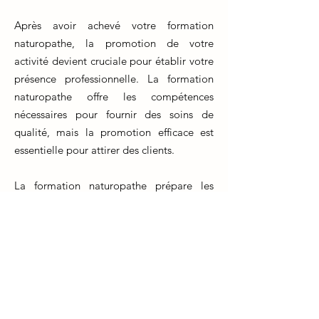
Après avoir achevé votre formation
naturopathe, la promotion de votre
activité devient cruciale pour établir votre
présence professionnelle. La formation
naturopathe offre les compétences
nécessaires pour fournir des soins de
qualité, mais la promotion efficace est
essentielle pour attirer des clients.
La formation naturopathe prépare les
praticiens à créer une marque personnelle
solide, en mettant en avant leurs
compétences et leur approche unique.
Cela permet de se distinguer dans un
marché concurrentiel.
La création d'un site web professionnel et