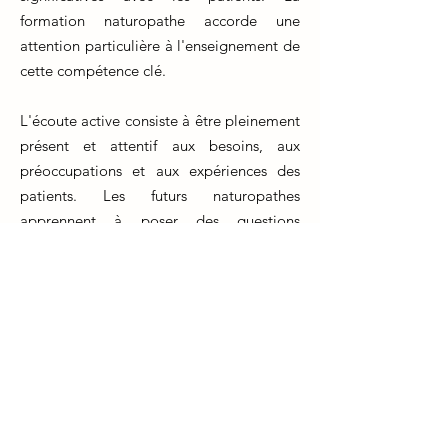
formation naturopathe accorde une
attention particulière à l'enseignement de
cette compétence clé.
L'écoute active consiste à être pleinement
présent et attentif aux besoins, aux
préoccupations et aux expériences des
patients. Les futurs naturopathes
apprennent à poser des questions
ouvertes, à écouter sans jugement et à
créer un espace de confiance où les
patients peuvent s'exprimer librement.
Cette compétence permet aux praticiens
de mieux comprendre les besoins de leurs
patients, d'identifier les facteurs
contributifs à leurs problèmes de santé et
de collaborer avec eux pour créer des