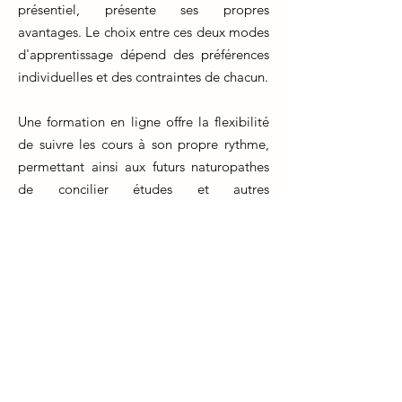
présentiel, présente ses propres
avantages. Le choix entre ces deux modes
d'apprentissage dépend des préférences
individuelles et des contraintes de chacun.
Une formation en ligne offre la flexibilité
de suivre les cours à son propre rythme,
permettant ainsi aux futurs naturopathes
de concilier études et autres
engagements. Les ressources en ligne, les
conférences virtuelles et les interactions
avec les formateurs via des plateformes
dédiées fournissent un environnement
d'apprentissage interactif. En revanche,
une formation en présentiel offre des
interactions directes avec les instructeurs
et les camarades de classe, facilitant les
discussions en temps réel et les