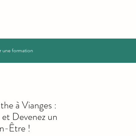
r une formation
he à Vianges :
 et Devenez un
n-Être !