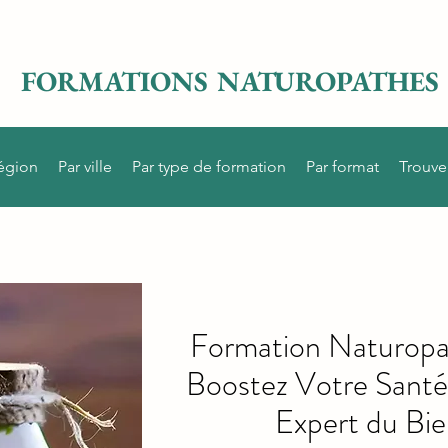
FORMATIONS NATUROPATHES
région
Par ville
Par type de formation
Par format
Trouve
Formation Naturopat
Boostez Votre Santé
Expert du Bie