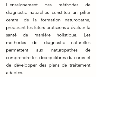
L'enseignement des méthodes de
diagnostic naturelles constitue un pilier
central de la formation naturopathe,
préparant les futurs praticiens à évaluer la
santé de manière holistique. Les
méthodes de diagnostic naturelles
permettent aux naturopathes de
comprendre les déséquilibres du corps et
de développer des plans de traitement
adaptés.
La formation naturopathe insiste sur
l'apprentissage de diverses techniques
diagnostiques non invasives, telles que
l'observation clinique, l'analyse de l'iris, la
palpation et l'évaluation des signes
vitaux. Ces compétences essentielles
aident les naturopathes à identifier les