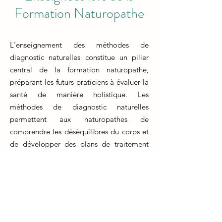
Formation Naturopathe
L'enseignement des méthodes de
diagnostic naturelles constitue un pilier
central de la formation naturopathe,
préparant les futurs praticiens à évaluer la
santé de manière holistique. Les
méthodes de diagnostic naturelles
permettent aux naturopathes de
comprendre les déséquilibres du corps et
de développer des plans de traitement
adaptés.
La formation naturopathe insiste sur
l'apprentissage de diverses techniques
diagnostiques non invasives, telles que
l'observation clinique, l'analyse de l'iris, la