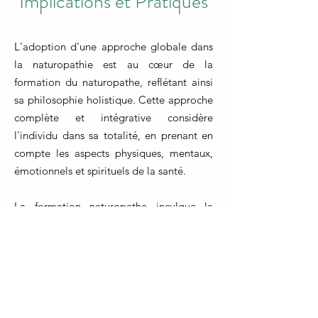
Implications et Pratiques
L'adoption d'une approche globale dans
la naturopathie est au cœur de la
formation du naturopathe, reflétant ainsi
sa philosophie holistique. Cette approche
complète et intégrative considère
l'individu dans sa totalité, en prenant en
compte les aspects physiques, mentaux,
émotionnels et spirituels de la santé.
La formation naturopathe inculque la
compréhension des principes de
l'approche holistique et encourage les
futurs praticiens à développer des
compétences pour évaluer et traiter les
clients de manière complète. Les
naturopathes en formation apprennent à