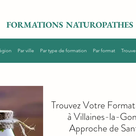
FORMATIONS NATUROPATHES
région
Par ville
Par type de formation
Par format
Trouve
Trouvez Votre Format
à Villaines-la-Go
Approche de Sant