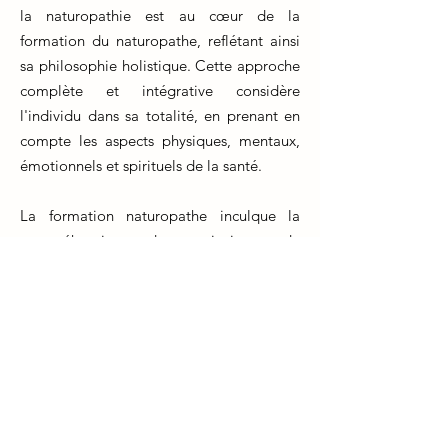
la naturopathie est au cœur de la
formation du naturopathe, reflétant ainsi
sa philosophie holistique. Cette approche
complète et intégrative considère
l'individu dans sa totalité, en prenant en
compte les aspects physiques, mentaux,
émotionnels et spirituels de la santé.
La formation naturopathe inculque la
compréhension des principes de
l'approche holistique et encourage les
futurs praticiens à développer des
compétences pour évaluer et traiter les
clients de manière complète. Les
naturopathes en formation apprennent à
identifier les déséquilibres sous-jacents et
à recommander des solutions qui
favorisent la guérison et le bien-être à