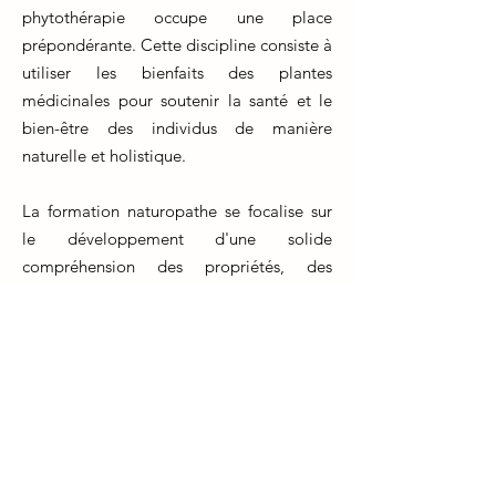
phytothérapie occupe une place
prépondérante. Cette discipline consiste à
utiliser les bienfaits des plantes
médicinales pour soutenir la santé et le
bien-être des individus de manière
naturelle et holistique.
La formation naturopathe se focalise sur
le développement d'une solide
compréhension des propriétés, des
applications et des interactions des
plantes médicinales. Les futurs praticiens
acquièrent des connaissances
approfondies sur les différentes plantes,
leurs composants actifs et leurs
mécanismes d'action. Ils apprennent à
créer des formules personnalisées en
fonction des besoins spécifiques de