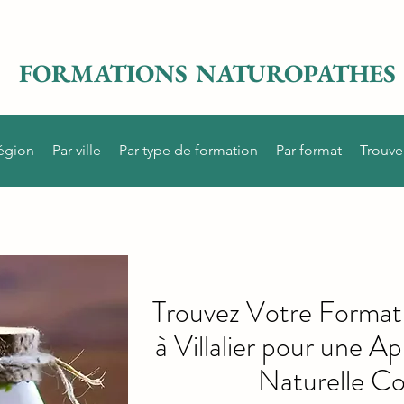
FORMATIONS NATUROPATHES
région
Par ville
Par type de formation
Par format
Trouve
Trouvez Votre Format
à Villalier pour une 
Naturelle C