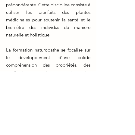
prépondérante. Cette discipline consiste à
utiliser les bienfaits des plantes
médicinales pour soutenir la santé et le
bien-être des individus de manière
naturelle et holistique.
La formation naturopathe se focalise sur
le développement d'une solide
compréhension des propriétés, des
applications et des interactions des
plantes médicinales. Les futurs praticiens
acquièrent des connaissances
approfondies sur les différentes plantes,
leurs composants actifs et leurs
mécanismes d'action. Ils apprennent à
créer des formules personnalisées en
fonction des besoins spécifiques de
chaque client.