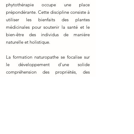
phytothérapie occupe une place
prépondérante. Cette discipline consiste à
utiliser les bienfaits des plantes
médicinales pour soutenir la santé et le
bien-être des individus de manière
naturelle et holistique.
La formation naturopathe se focalise sur
le développement d'une solide
compréhension des propriétés, des
applications et des interactions des
plantes médicinales. Les futurs praticiens
acquièrent des connaissances
approfondies sur les différentes plantes,
leurs composants actifs et leurs
mécanismes d'action. Ils apprennent à
créer des formules personnalisées en
fonction des besoins spécifiques de