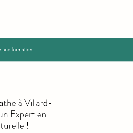
r une formation
the à Villard-
un Expert en
urelle !