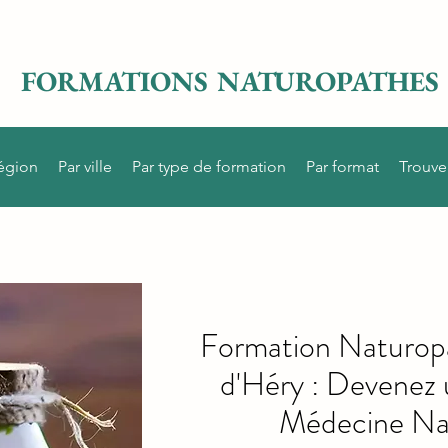
FORMATIONS NATUROPATHES
région
Par ville
Par type de formation
Par format
Trouve
Formation Naturopa
d'Héry : Devenez 
Médecine Nat