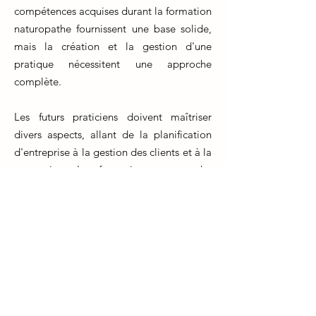
compétences acquises durant la formation
naturopathe fournissent une base solide,
mais la création et la gestion d'une
pratique nécessitent une approche
complète.
Les futurs praticiens doivent maîtriser
divers aspects, allant de la planification
d'entreprise à la gestion des clients et à la
promotion. La formation naturopathe
prépare les étudiants à comprendre les
besoins de leurs clients, à élaborer des
plans de traitement personnalisés et à
offrir des conseils en matière de nutrition,
de mode de vie et de remèdes naturels.
De plus, la gestion efficace d'une pratique
requiert des compétences en marketing,