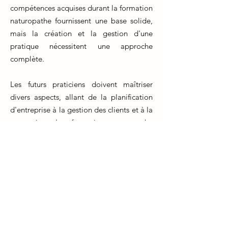
compétences acquises durant la formation
naturopathe fournissent une base solide,
mais la création et la gestion d'une
pratique nécessitent une approche
complète.
Les futurs praticiens doivent maîtriser
divers aspects, allant de la planification
d'entreprise à la gestion des clients et à la
promotion. La formation naturopathe
prépare les étudiants à comprendre les
besoins de leurs clients, à élaborer des
plans de traitement personnalisés et à
offrir des conseils en matière de nutrition,
de mode de vie et de remèdes naturels.
De plus, la gestion efficace d'une pratique
requiert des compétences en marketing,