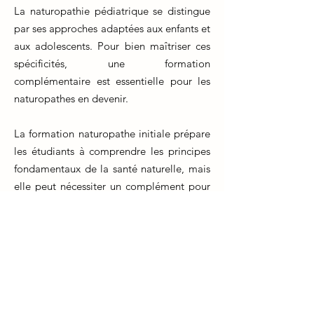
La naturopathie pédiatrique se distingue
par ses approches adaptées aux enfants et
aux adolescents. Pour bien maîtriser ces
spécificités, une formation
complémentaire est essentielle pour les
naturopathes en devenir.
La formation naturopathe initiale prépare
les étudiants à comprendre les principes
fondamentaux de la santé naturelle, mais
elle peut nécessiter un complément pour
aborder les besoins particuliers des
enfants. Les enfants ont des systèmes
physiologiques en développement et des
besoins nutritionnels spécifiques qui
diffèrent des adultes.
Une formation en naturopathie