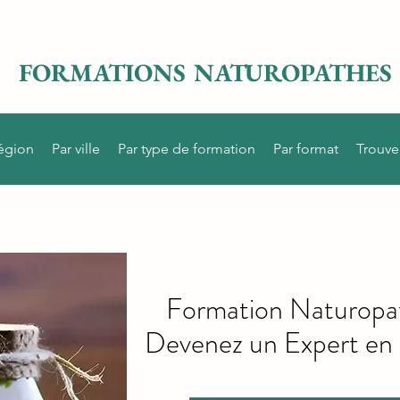
FORMATIONS NATUROPATHES
région
Par ville
Par type de formation
Par format
Trouve
Formation Naturopath
Devenez un Expert en 