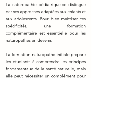
La naturopathie pédiatrique se distingue
par ses approches adaptées aux enfants et
aux adolescents. Pour bien maîtriser ces
spécificités, une formation
complémentaire est essentielle pour les
naturopathes en devenir.
La formation naturopathe initiale prépare
les étudiants à comprendre les principes
fondamentaux de la santé naturelle, mais
elle peut nécessiter un complément pour
aborder les besoins particuliers des
enfants. Les enfants ont des systèmes
physiologiques en développement et des
besoins nutritionnels spécifiques qui
diffèrent des adultes.
Une formation en naturopathie