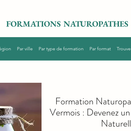
FORMATIONS NATUROPATHES
région
Par ville
Par type de formation
Par format
Trouve
Formation Naturopat
Vermois : Devenez un
Naturell