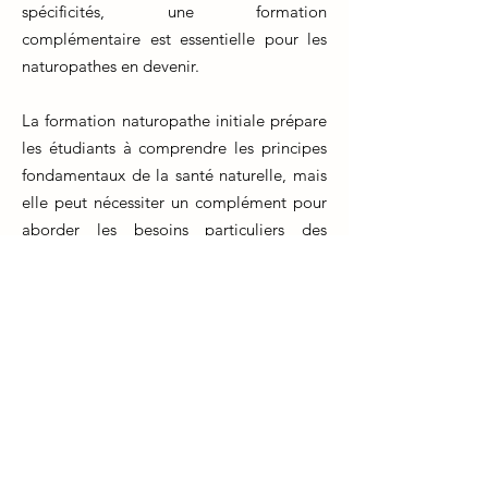
spécificités, une formation
complémentaire est essentielle pour les
naturopathes en devenir.
La formation naturopathe initiale prépare
les étudiants à comprendre les principes
fondamentaux de la santé naturelle, mais
elle peut nécessiter un complément pour
aborder les besoins particuliers des
enfants. Les enfants ont des systèmes
physiologiques en développement et des
besoins nutritionnels spécifiques qui
diffèrent des adultes.
Une formation en naturopathie
pédiatrique enseigne des méthodes
adaptées à chaque étape de la croissance,
du nourrisson à l'adolescent. Elle couvre