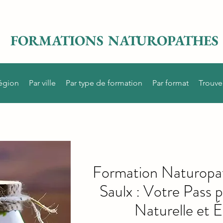
FORMATIONS NATUROPATHES
région
Par ville
Par type de formation
Par format
Trouve
Formation Naturopat
Saulx : Votre Pass 
Naturelle et É