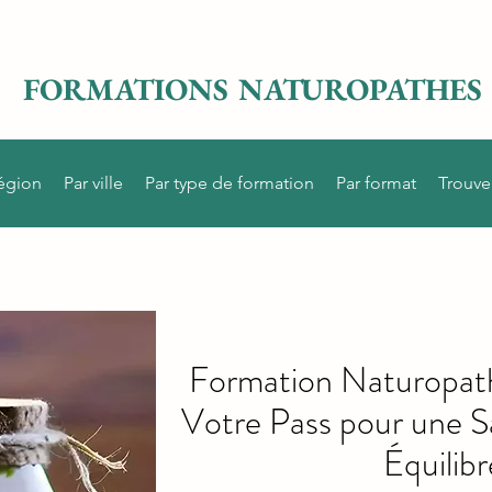
FORMATIONS NATUROPATHES
région
Par ville
Par type de formation
Par format
Trouve
Formation Naturopathe
Votre Pass pour une S
Équilib