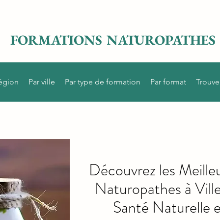
FORMATIONS NATUROPATHES
région
Par ville
Par type de formation
Par format
Trouve
Découvrez les Meille
Naturopathes à Vill
Santé Naturelle e