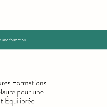
r une formation
ures Formations
elaure pour une
t Équilibrée