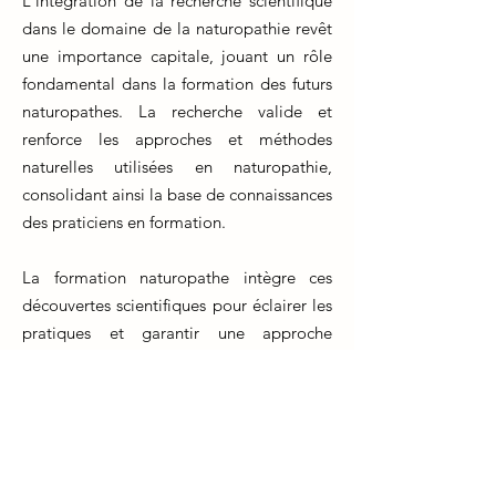
L'intégration de la recherche scientifique
dans le domaine de la naturopathie revêt
une importance capitale, jouant un rôle
fondamental dans la formation des futurs
naturopathes. La recherche valide et
renforce les approches et méthodes
naturelles utilisées en naturopathie,
consolidant ainsi la base de connaissances
des praticiens en formation.
La formation naturopathe intègre ces
découvertes scientifiques pour éclairer les
pratiques et garantir une approche
professionnelle et éthique. Les étudiants
en formation naturopathe acquièrent les
compétences nécessaires pour interpréter
et appliquer les résultats de recherche
dans leur pratique clinique future.