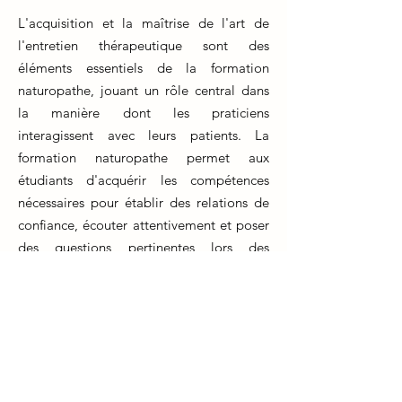
L'acquisition et la maîtrise de l'art de
l'entretien thérapeutique sont des
éléments essentiels de la formation
naturopathe, jouant un rôle central dans
la manière dont les praticiens
interagissent avec leurs patients. La
formation naturopathe permet aux
étudiants d'acquérir les compétences
nécessaires pour établir des relations de
confiance, écouter attentivement et poser
des questions pertinentes lors des
consultations.
Cet apprentissage ne se limite pas à la
formation initiale, mais nécessite un
perfectionnement continu tout au long de
la carrière professionnelle. Les