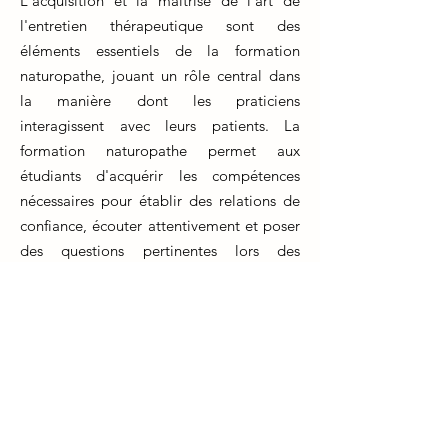
L'acquisition et la maîtrise de l'art de
l'entretien thérapeutique sont des
éléments essentiels de la formation
naturopathe, jouant un rôle central dans
la manière dont les praticiens
interagissent avec leurs patients. La
formation naturopathe permet aux
étudiants d'acquérir les compétences
nécessaires pour établir des relations de
confiance, écouter attentivement et poser
des questions pertinentes lors des
consultations.
Cet apprentissage ne se limite pas à la
formation initiale, mais nécessite un
perfectionnement continu tout au long de
la carrière professionnelle. Les
naturopathes en exercice participent à des